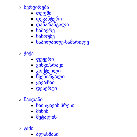
სერვირება
თეფში
დეკანტერი
დანა/ჩანგალი
საშაქრე
სასოუსე
საპილპილე-სამარილე
ჭიქა
ფუჟერი
ვისკი/არაყი
კოქტეილი
წვენი/წყალი
ყავა/ჩაი
დესერტი
ჩაიდანი
ჩაის/ყავის პრესი
მინის
მეტალის
ჯამი
პლასმასი