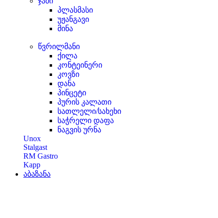
ჯამი
პლასმასი
უჟანგავი
მინა
წვრილმანი
ქილა
კონტეინერი
კოვზი
დანა
პინცეტი
პურის კალათი
სათლელი/სახეხი
საჭრელი დაფა
ნაგვის ურნა
Unox
Stalgast
RM Gastro
Kapp
აბაზანა