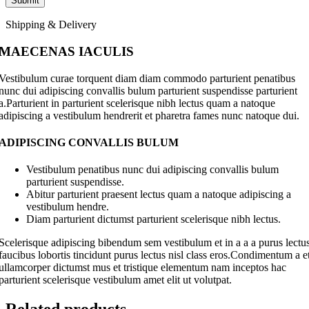
Shipping & Delivery
MAECENAS IACULIS
Vestibulum curae torquent diam diam commodo parturient penatibus
nunc dui adipiscing convallis bulum parturient suspendisse parturient
a.Parturient in parturient scelerisque nibh lectus quam a natoque
adipiscing a vestibulum hendrerit et pharetra fames nunc natoque dui.
ADIPISCING CONVALLIS BULUM
Vestibulum penatibus nunc dui adipiscing convallis bulum
parturient suspendisse.
Abitur parturient praesent lectus quam a natoque adipiscing a
vestibulum hendre.
Diam parturient dictumst parturient scelerisque nibh lectus.
Scelerisque adipiscing bibendum sem vestibulum et in a a a purus lectu
faucibus lobortis tincidunt purus lectus nisl class eros.Condimentum a e
ullamcorper dictumst mus et tristique elementum nam inceptos hac
parturient scelerisque vestibulum amet elit ut volutpat.