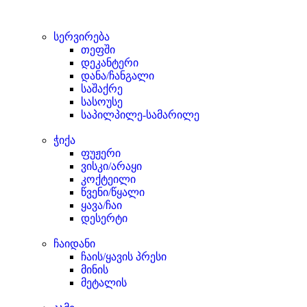
სერვირება
თეფში
დეკანტერი
დანა/ჩანგალი
საშაქრე
სასოუსე
საპილპილე-სამარილე
ჭიქა
ფუჟერი
ვისკი/არაყი
კოქტეილი
წვენი/წყალი
ყავა/ჩაი
დესერტი
ჩაიდანი
ჩაის/ყავის პრესი
მინის
მეტალის