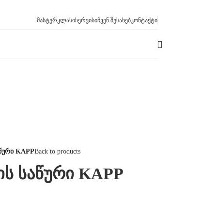
ᲛᲐᲡᲢᲔᲠᲙᲚᲐᲡᲘ
ᲡᲔᲠᲕᲘᲡᲘ
ᲩᲕᲔᲜ ᲨᲔᲡᲐᲮᲔᲑ
ᲙᲝᲜᲢᲐᲥᲢᲘ
აწური KAPP
Back to products
ის საწური KAPP