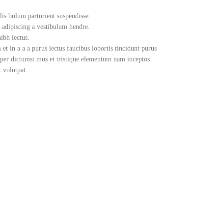
lis bulum parturient suspendisse.
 adipiscing a vestibulum hendre.
ibh lectus.
t in a a a purus lectus faucibus lobortis tincidunt purus
rper dictumst mus et tristique elementum nam inceptos
t volutpat.