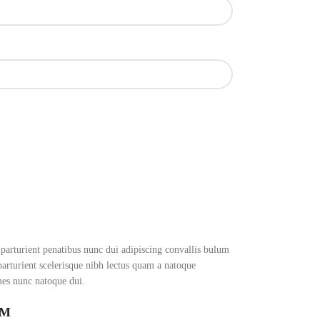
rturient penatibus nunc dui adipiscing convallis bulum
 parturient scelerisque nibh lectus quam a natoque
mes nunc natoque dui.
UM