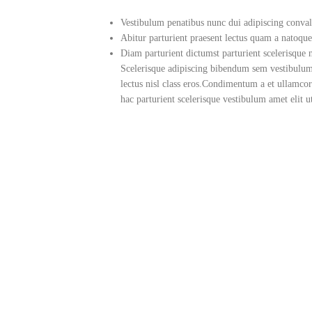
Vestibulum penatibus nunc dui adipiscing conval
Abitur parturient praesent lectus quam a natoque
Diam parturient dictumst parturient scelerisque n
Scelerisque adipiscing bibendum sem vestibulum e
lectus nisl class eros.Condimentum a et ullamco
hac parturient scelerisque vestibulum amet elit u