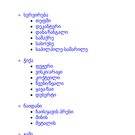
სერვირება
თეფში
დეკანტერი
დანა/ჩანგალი
საშაქრე
სასოუსე
საპილპილე-სამარილე
ჭიქა
ფუჟერი
ვისკი/არაყი
კოქტეილი
წვენი/წყალი
ყავა/ჩაი
დესერტი
ჩაიდანი
ჩაის/ყავის პრესი
მინის
მეტალის
ჯამი