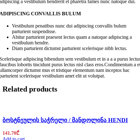
adipiscing a vestibulum hendrerit et pharetra fames nunc natoque dui.
ADIPISCING CONVALLIS BULUM
Vestibulum penatibus nunc dui adipiscing convallis bulum
parturient suspendisse.
Abitur parturient praesent lectus quam a natoque adipiscing a
vestibulum hendre.
Diam parturient dictumst parturient scelerisque nibh lectus.
Scelerisque adipiscing bibendum sem vestibulum et in a a a purus lectu
faucibus lobortis tincidunt purus lectus nisl class eros.Condimentum a e
ullamcorper dictumst mus et tristique elementum nam inceptos hac
parturient scelerisque vestibulum amet elit ut volutpat.
Related products
ბოსტნეულის საჭრელი / მანდოლინა HENDI
141.70
₾
Add to cart