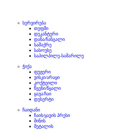
სერვირება
თეფში
დეკანტერი
დანა/ჩანგალი
საშაქრე
სასოუსე
საპილპილე-სამარილე
ჭიქა
ფუჟერი
ვისკი/არაყი
კოქტეილი
წვენი/წყალი
ყავა/ჩაი
დესერტი
ჩაიდანი
ჩაის/ყავის პრესი
მინის
მეტალის