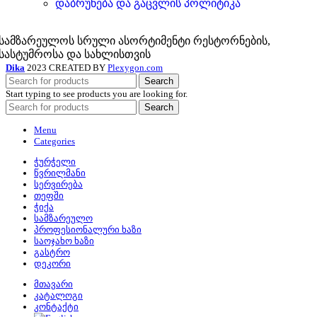
დაბრუნება და გაცვლის პოლიტიკა
სამზარეულოს სრული ასორტიმენტი რესტორნების,
სასტუმროსა და სახლისთვის
Dika
2023 CREATED BY
Plexygon.com
Search
Start typing to see products you are looking for.
Search
Menu
Categories
ჭურჭელი
წვრილმანი
სერვირება
თეფში
ჭიქა
სამზარეულო
პროფესიონალური ხაზი
საოჯახო ხაზი
გასტრო
დეკორი
მთავარი
კატალოგი
კონტაქტი