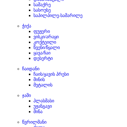
საშაქრე
სასოუსე
საპილპილე-სამარილე
ჭიქა
ფუჟერი
ვისკი/არაყი
კოქტეილი
წვენი/წყალი
ყავა/ჩაი
დესერტი
ჩაიდანი
ჩაის/ყავის პრესი
მინის
მეტალის
ჯამი
პლასმასი
უჟანგავი
მინა
წვრილმანი