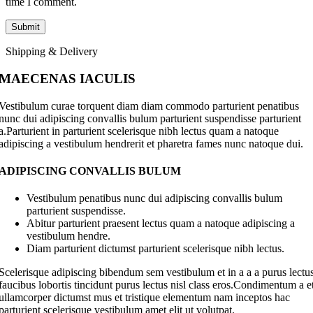
time I comment.
Shipping & Delivery
MAECENAS IACULIS
Vestibulum curae torquent diam diam commodo parturient penatibus
nunc dui adipiscing convallis bulum parturient suspendisse parturient
a.Parturient in parturient scelerisque nibh lectus quam a natoque
adipiscing a vestibulum hendrerit et pharetra fames nunc natoque dui.
ADIPISCING CONVALLIS BULUM
Vestibulum penatibus nunc dui adipiscing convallis bulum
parturient suspendisse.
Abitur parturient praesent lectus quam a natoque adipiscing a
vestibulum hendre.
Diam parturient dictumst parturient scelerisque nibh lectus.
Scelerisque adipiscing bibendum sem vestibulum et in a a a purus lectu
faucibus lobortis tincidunt purus lectus nisl class eros.Condimentum a e
ullamcorper dictumst mus et tristique elementum nam inceptos hac
parturient scelerisque vestibulum amet elit ut volutpat.