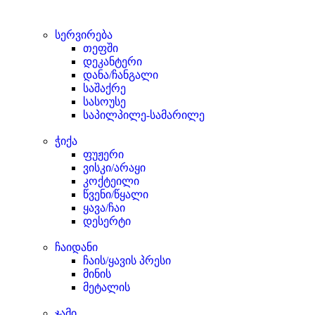
სერვირება
თეფში
დეკანტერი
დანა/ჩანგალი
საშაქრე
სასოუსე
საპილპილე-სამარილე
ჭიქა
ფუჟერი
ვისკი/არაყი
კოქტეილი
წვენი/წყალი
ყავა/ჩაი
დესერტი
ჩაიდანი
ჩაის/ყავის პრესი
მინის
მეტალის
ჯამი