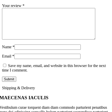
Your review
*
Name
*
Email
*
Save my name, email, and website in this browser for the next
time I comment.
Shipping & Delivery
MAECENAS IACULIS
Vestibulum curae torquent diam diam commodo parturient penatibus
nunc dui adipiscing convallis bulum parturient suspendisse parturient