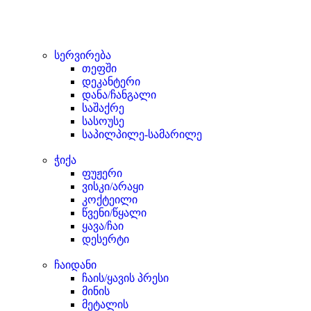
სერვირება
თეფში
დეკანტერი
დანა/ჩანგალი
საშაქრე
სასოუსე
საპილპილე-სამარილე
ჭიქა
ფუჟერი
ვისკი/არაყი
კოქტეილი
წვენი/წყალი
ყავა/ჩაი
დესერტი
ჩაიდანი
ჩაის/ყავის პრესი
მინის
მეტალის