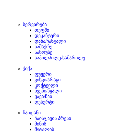
სერვირება
თეფში
დეკანტერი
დანა/ჩანგალი
საშაქრე
სასოუსე
საპილპილე-სამარილე
ჭიქა
ფუჟერი
ვისკი/არაყი
კოქტეილი
წვენი/წყალი
ყავა/ჩაი
დესერტი
ჩაიდანი
ჩაის/ყავის პრესი
მინის
მეტალის