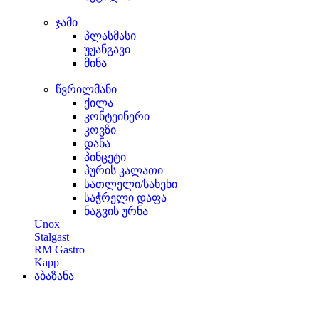
ჯამი
პლასმასი
უჟანგავი
მინა
წვრილმანი
ქილა
კონტეინერი
კოვზი
დანა
პინცეტი
პურის კალათი
სათლელი/სახეხი
საჭრელი დაფა
ნაგვის ურნა
Unox
Stalgast
RM Gastro
Kapp
აბაზანა