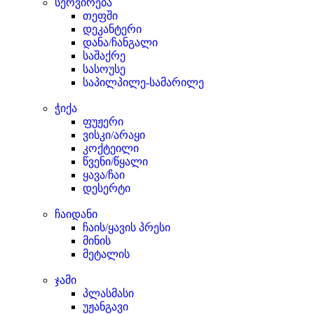
სერვირება
თეფში
დეკანტერი
დანა/ჩანგალი
საშაქრე
სასოუსე
საპილპილე-სამარილე
ჭიქა
ფუჟერი
ვისკი/არაყი
კოქტეილი
წვენი/წყალი
ყავა/ჩაი
დესერტი
ჩაიდანი
ჩაის/ყავის პრესი
მინის
მეტალის
ჯამი
პლასმასი
უჟანგავი