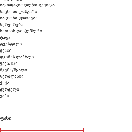
საყოფაცხოვრებო ტექნიკა
საცხობი ლანგარი
საცხობი ფორმები
სერვირება
სითხის დისპენსერი
ტაფა
ტექსტილი
ქვაბი
ღვინის ლამბაქი
ყავა/ჩაი
წვენი/წყალი
წვრილმანი
ჭიქა
ჭურჭელი
ჯამი
ᲤᲐᲡᲘ