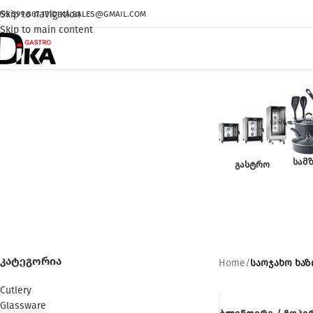
Skip to navigation
995 599 867 171
DIKA.SALES@GMAIL.COM
Skip to main content
ᲡᲐᲛ
ᲒᲐᲡᲢᲠᲝ
ს
ᲙᲐᲢᲔᲒᲝᲠᲘᲐ
Home
/
საოჯახო ხაზ
Cutlery
Glassware