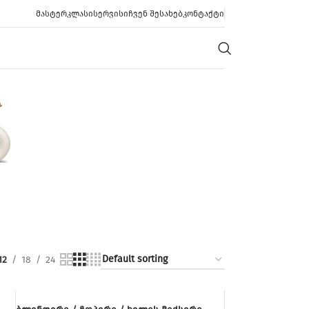
ᲛᲐᲡᲢᲔᲠᲙᲚᲐᲡᲘ
ᲡᲔᲠᲕᲘᲡᲘ
ᲩᲕᲔᲜ ᲨᲔᲡᲐᲮᲔᲑ
ᲙᲝᲜᲢᲐᲥᲢᲘ
12
18
24