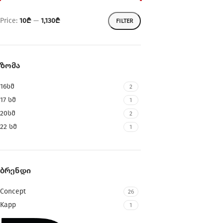
Price:
10₾
—
1,130₾
FILTER
ᲖᲝᲛᲐ
16სმ
2
17 სმ
1
20სმ
2
22 სმ
1
ᲑᲠᲔᲜᲓᲘ
Concept
26
Kapp
1