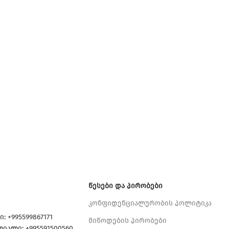
ᲬᲔᲡᲔᲑᲘ ᲓᲐ ᲞᲘᲠᲝᲑᲔᲑᲘ
კონფიდენციალურობის პოლიტიკა
: +995599867171
მიწოდების პირობები
იალი: +995591500560