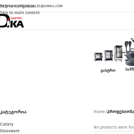
Skip to navigation
995 599 867 171
DIKA.SALES@GMAIL.COM
Skip to main content
ᲡᲐᲛ
ᲒᲐᲡᲢᲠᲝ
პროფე
ᲙᲐᲢᲔᲒᲝᲠᲘᲐ
Home
/
პროფესიონა
Cutlery
No products were fou
Glassware