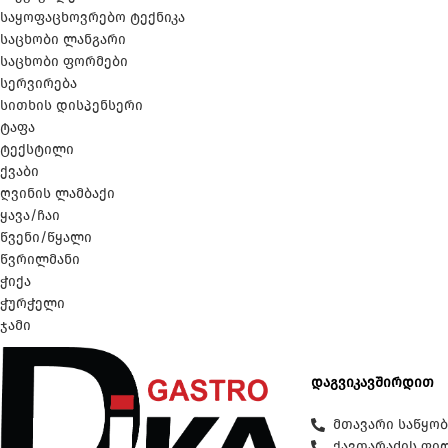
საყოფაცხოვრებო ტექნიკა
საცხობი ლანგარი
საცხობი ფორმები
სერვირება
სითხის დისპენსერი
ტაფა
ტექსტილი
ქვაბი
ღვინის ლამბაქი
ყავა/ჩაი
წვენი/წყალი
წვრილმანი
ჭიქა
ჭურჭელი
ჯამი
დაგვიკავშირდით
მთავარი საწყობი
ქავთარაძის ფილ