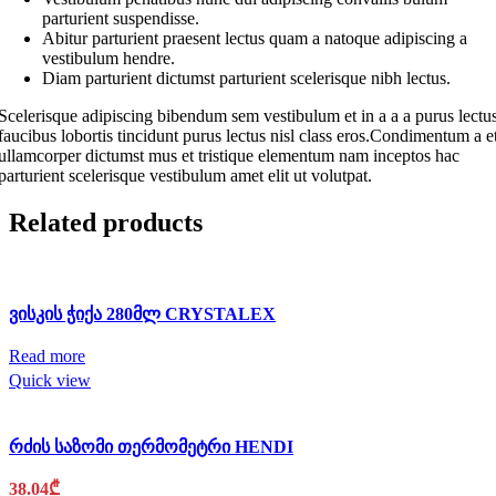
parturient suspendisse.
Abitur parturient praesent lectus quam a natoque adipiscing a
vestibulum hendre.
Diam parturient dictumst parturient scelerisque nibh lectus.
Scelerisque adipiscing bibendum sem vestibulum et in a a a purus lectu
faucibus lobortis tincidunt purus lectus nisl class eros.Condimentum a e
ullamcorper dictumst mus et tristique elementum nam inceptos hac
parturient scelerisque vestibulum amet elit ut volutpat.
Related products
ვისკის ჭიქა 280მლ CRYSTALEX
Read more
Quick view
რძის საზომი თერმომეტრი HENDI
38.04
₾