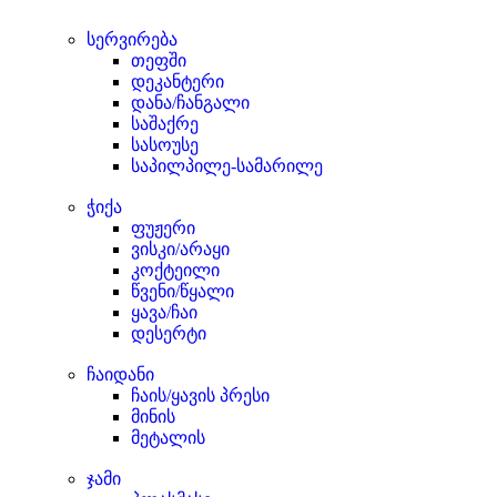
სერვირება
თეფში
დეკანტერი
დანა/ჩანგალი
საშაქრე
სასოუსე
საპილპილე-სამარილე
ჭიქა
ფუჟერი
ვისკი/არაყი
კოქტეილი
წვენი/წყალი
ყავა/ჩაი
დესერტი
ჩაიდანი
ჩაის/ყავის პრესი
მინის
მეტალის
ჯამი