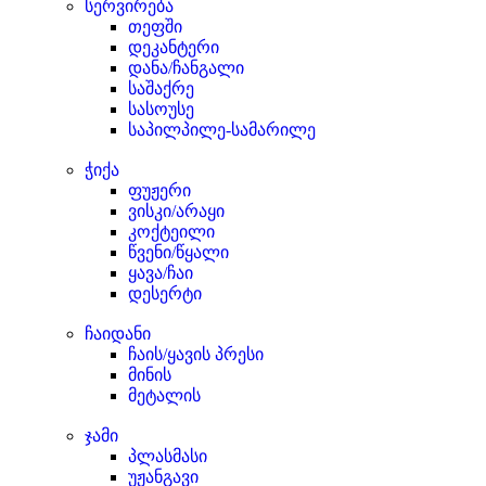
სერვირება
თეფში
დეკანტერი
დანა/ჩანგალი
საშაქრე
სასოუსე
საპილპილე-სამარილე
ჭიქა
ფუჟერი
ვისკი/არაყი
კოქტეილი
წვენი/წყალი
ყავა/ჩაი
დესერტი
ჩაიდანი
ჩაის/ყავის პრესი
მინის
მეტალის
ჯამი
პლასმასი
უჟანგავი