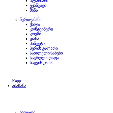
პლასმასი
უჟანგავი
მინა
წვრილმანი
ქილა
კონტეინერი
კოვზი
დანა
პინცეტი
პურის კალათი
სათლელი/სახეხი
საჭრელი დაფა
ნაგვის ურნა
Kapp
აბაზანა
ხალათი