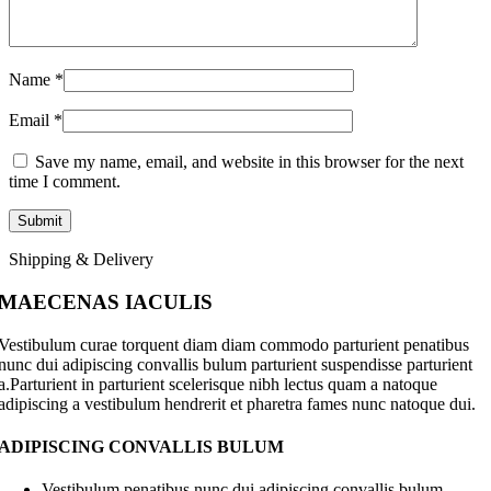
Name
*
Email
*
Save my name, email, and website in this browser for the next
time I comment.
Shipping & Delivery
MAECENAS IACULIS
Vestibulum curae torquent diam diam commodo parturient penatibus
nunc dui adipiscing convallis bulum parturient suspendisse parturient
a.Parturient in parturient scelerisque nibh lectus quam a natoque
adipiscing a vestibulum hendrerit et pharetra fames nunc natoque dui.
ADIPISCING CONVALLIS BULUM
Vestibulum penatibus nunc dui adipiscing convallis bulum