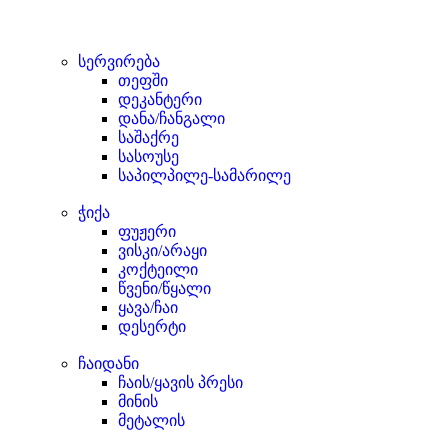
სერვირება
თეფში
დეკანტერი
დანა/ჩანგალი
საშაქრე
სასოუსე
საპილპილე-სამარილე
ჭიქა
ფუჟერი
ვისკი/არაყი
კოქტეილი
წვენი/წყალი
ყავა/ჩაი
დესერტი
ჩაიდანი
ჩაის/ყავის პრესი
მინის
მეტალის