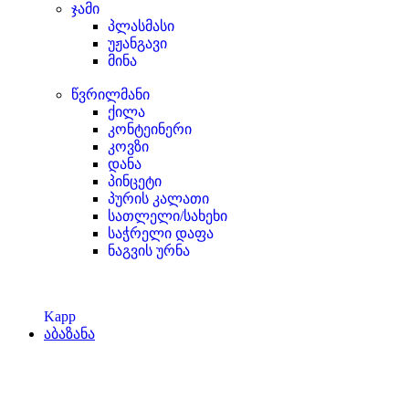
ჯამი
პლასმასი
უჟანგავი
მინა
წვრილმანი
ქილა
კონტეინერი
კოვზი
დანა
პინცეტი
პურის კალათი
სათლელი/სახეხი
საჭრელი დაფა
ნაგვის ურნა
Kapp
აბაზანა