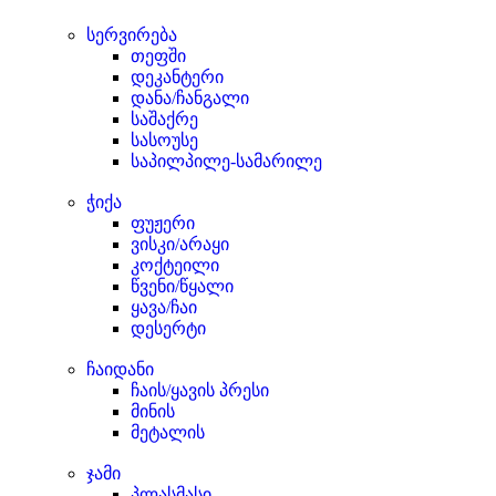
სერვირება
თეფში
დეკანტერი
დანა/ჩანგალი
საშაქრე
სასოუსე
საპილპილე-სამარილე
ჭიქა
ფუჟერი
ვისკი/არაყი
კოქტეილი
წვენი/წყალი
ყავა/ჩაი
დესერტი
ჩაიდანი
ჩაის/ყავის პრესი
მინის
მეტალის
ჯამი
პლასმასი