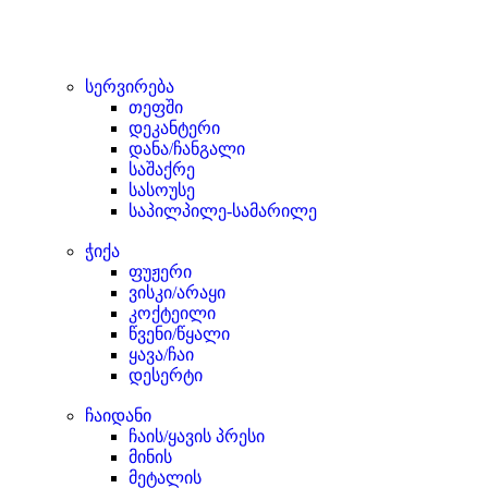
სერვირება
თეფში
დეკანტერი
დანა/ჩანგალი
საშაქრე
სასოუსე
საპილპილე-სამარილე
ჭიქა
ფუჟერი
ვისკი/არაყი
კოქტეილი
წვენი/წყალი
ყავა/ჩაი
დესერტი
ჩაიდანი
ჩაის/ყავის პრესი
მინის
მეტალის