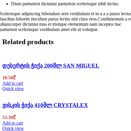
Diam parturient dictumst parturient scelerisque nibh lectus.
Scelerisque adipiscing bibendum sem vestibulum et in a a a purus lectu
faucibus lobortis tincidunt purus lectus nisl class eros.Condimentum a e
ullamcorper dictumst mus et tristique elementum nam inceptos hac
parturient scelerisque vestibulum amet elit ut volutpat.
Related products
დესერტის ჭიქა 200მლ SAN MIGUEL
10.50
₾
Add to cart
Quick view
ვისკის ჭიქა 410მლ CRYSTALEX
53.30
₾
Add to cart
Quick view