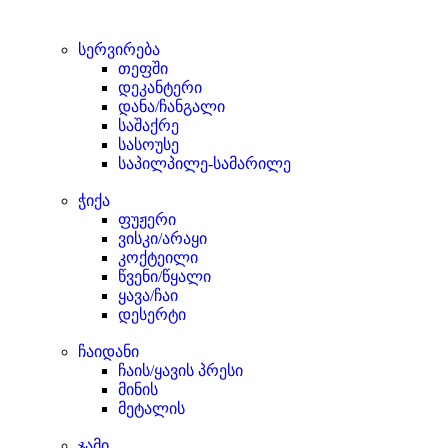
სერვირება
თეფში
დეკანტერი
დანა/ჩანგალი
საშაქრე
სასოუსე
საპილპილე-სამარილე
ჭიქა
ფუჟერი
ვისკი/არაყი
კოქტეილი
წვენი/წყალი
ყავა/ჩაი
დესერტი
ჩაიდანი
ჩაის/ყავის პრესი
მინის
მეტალის
ჯამი