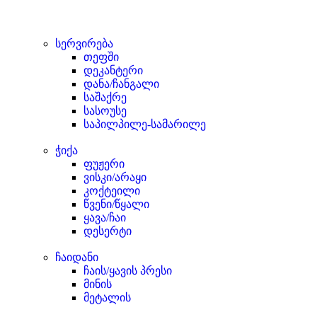
სერვირება
თეფში
დეკანტერი
დანა/ჩანგალი
საშაქრე
სასოუსე
საპილპილე-სამარილე
ჭიქა
ფუჟერი
ვისკი/არაყი
კოქტეილი
წვენი/წყალი
ყავა/ჩაი
დესერტი
ჩაიდანი
ჩაის/ყავის პრესი
მინის
მეტალის