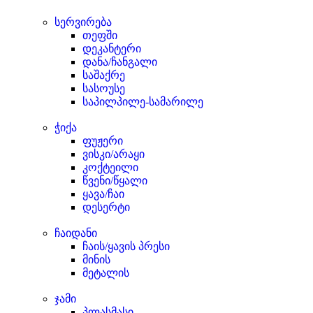
სერვირება
თეფში
დეკანტერი
დანა/ჩანგალი
საშაქრე
სასოუსე
საპილპილე-სამარილე
ჭიქა
ფუჟერი
ვისკი/არაყი
კოქტეილი
წვენი/წყალი
ყავა/ჩაი
დესერტი
ჩაიდანი
ჩაის/ყავის პრესი
მინის
მეტალის
ჯამი
პლასმასი