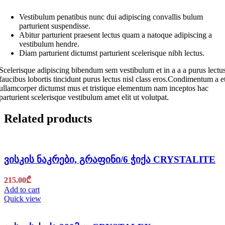
Vestibulum penatibus nunc dui adipiscing convallis bulum
parturient suspendisse.
Abitur parturient praesent lectus quam a natoque adipiscing a
vestibulum hendre.
Diam parturient dictumst parturient scelerisque nibh lectus.
Scelerisque adipiscing bibendum sem vestibulum et in a a a purus lectu
faucibus lobortis tincidunt purus lectus nisl class eros.Condimentum a e
ullamcorper dictumst mus et tristique elementum nam inceptos hac
parturient scelerisque vestibulum amet elit ut volutpat.
Related products
ვისკის ნაკრები, გრაფინი/6 ჭიქა CRYSTALITE
215.00
₾
Add to cart
Quick view