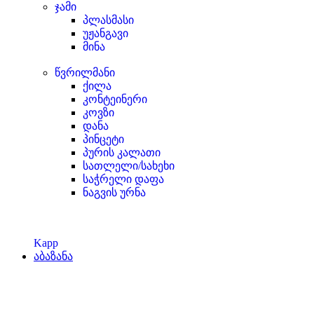
ჯამი
პლასმასი
უჟანგავი
მინა
წვრილმანი
ქილა
კონტეინერი
კოვზი
დანა
პინცეტი
პურის კალათი
სათლელი/სახეხი
საჭრელი დაფა
ნაგვის ურნა
Kapp
აბაზანა