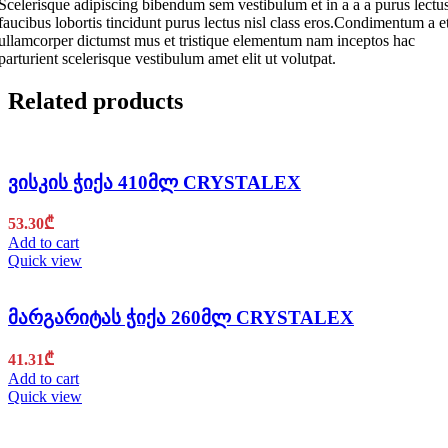
Scelerisque adipiscing bibendum sem vestibulum et in a a a purus lectu
faucibus lobortis tincidunt purus lectus nisl class eros.Condimentum a e
ullamcorper dictumst mus et tristique elementum nam inceptos hac
parturient scelerisque vestibulum amet elit ut volutpat.
Related products
ვისკის ჭიქა 410მლ CRYSTALEX
53.30
₾
Add to cart
Quick view
მარგარიტას ჭიქა 260მლ CRYSTALEX
41.31
₾
Add to cart
Quick view