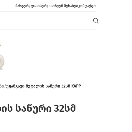
ᲛᲐᲡᲢᲔᲠᲙᲚᲐᲡᲘ
ᲡᲔᲠᲕᲘᲡᲘ
ᲩᲕᲔᲜ ᲨᲔᲡᲐᲮᲔᲑ
ᲙᲝᲜᲢᲐᲥᲢᲘ
ბი
/
უჟანგავი მეტალის საწური 32სმ KAPP
ის საწური 32სმ