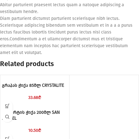
Abitur parturient praesent lectus quam a natoque adipiscing a
vestibulum hendre.
Diam parturient dictumst parturient scelerisque nibh lectus.
Scelerisque adipiscing bibendum sem vestibulum et in a a a purus
lectus faucibus lobortis tincidunt purus lectus nisl class
eros.Condimentum a et ullamcorper dictumst mus et tristique
elementum nam inceptos hac parturient scelerisque vestibulum
amet elit ut volutpat.
Related products
გრაპას ჭიქა 85მლ CRYSTALITE
33.68
₾
დესერტის ჭიქა 200მლ SAN
MIGUEL
10.50
₾