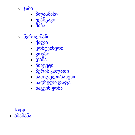
ჯამი
პლასმასი
უჟანგავი
მინა
წვრილმანი
ქილა
კონტეინერი
კოვზი
დანა
პინცეტი
პურის კალათი
სათლელი/სახეხი
საჭრელი დაფა
ნაგვის ურნა
Kapp
აბაზანა