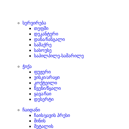
სერვირება
თეფში
დეკანტერი
დანა/ჩანგალი
საშაქრე
სასოუსე
საპილპილე-სამარილე
ჭიქა
ფუჟერი
ვისკი/არაყი
კოქტეილი
წვენი/წყალი
ყავა/ჩაი
დესერტი
ჩაიდანი
ჩაის/ყავის პრესი
მინის
მეტალის