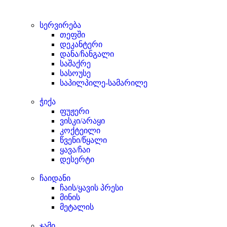
სერვირება
თეფში
დეკანტერი
დანა/ჩანგალი
საშაქრე
სასოუსე
საპილპილე-სამარილე
ჭიქა
ფუჟერი
ვისკი/არაყი
კოქტეილი
წვენი/წყალი
ყავა/ჩაი
დესერტი
ჩაიდანი
ჩაის/ყავის პრესი
მინის
მეტალის
ჯამი