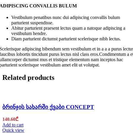
ADIPISCING CONVALLIS BULUM
Vestibulum penatibus nunc dui adipiscing convallis bulum
parturient suspendisse.
Abitur parturient praesent lectus quam a natoque adipiscing a
vestibulum hendre.
Diam parturient dictumst parturient scelerisque nibh lectus.
Scelerisque adipiscing bibendum sem vestibulum et in a a a purus lectu
faucibus lobortis tincidunt purus lectus nisl class eros.Condimentum a e
ullamcorper dictumst mus et tristique elementum nam inceptos hac
parturient scelerisque vestibulum amet elit ut volutpat.
Related products
ბრინჯის სახარში ქვაბი CONCEPT
140.60
₾
Add to cart
Quick view