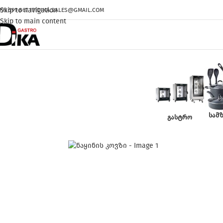
Skip to navigation
995 599 867 171
DIKA.SALES@GMAIL.COM
Skip to main content
ᲡᲐᲛ
ᲒᲐᲡᲢᲠᲝ