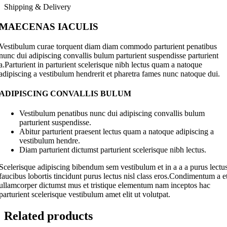
Shipping & Delivery
MAECENAS IACULIS
Vestibulum curae torquent diam diam commodo parturient penatibus
nunc dui adipiscing convallis bulum parturient suspendisse parturient
a.Parturient in parturient scelerisque nibh lectus quam a natoque
adipiscing a vestibulum hendrerit et pharetra fames nunc natoque dui.
ADIPISCING CONVALLIS BULUM
Vestibulum penatibus nunc dui adipiscing convallis bulum
parturient suspendisse.
Abitur parturient praesent lectus quam a natoque adipiscing a
vestibulum hendre.
Diam parturient dictumst parturient scelerisque nibh lectus.
Scelerisque adipiscing bibendum sem vestibulum et in a a a purus lectu
faucibus lobortis tincidunt purus lectus nisl class eros.Condimentum a e
ullamcorper dictumst mus et tristique elementum nam inceptos hac
parturient scelerisque vestibulum amet elit ut volutpat.
Related products