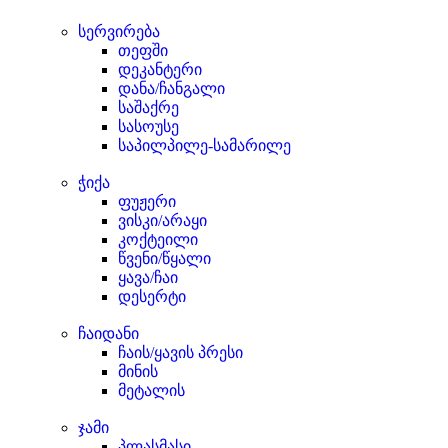
სერვირება
თეფში
დეკანტერი
დანა/ჩანგალი
საშაქრე
სასოუსე
საპილპილე-სამარილე
ჭიქა
ფუჟერი
ვისკი/არაყი
კოქტეილი
წვენი/წყალი
ყავა/ჩაი
დესერტი
ჩაიდანი
ჩაის/ყავის პრესი
მინის
მეტალის
ჯამი
პლასმასი