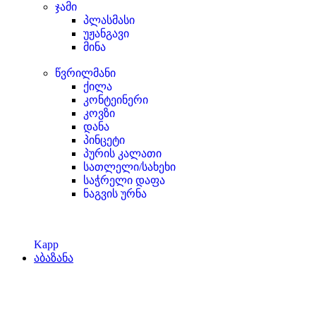
ჯამი
პლასმასი
უჟანგავი
მინა
წვრილმანი
ქილა
კონტეინერი
კოვზი
დანა
პინცეტი
პურის კალათი
სათლელი/სახეხი
საჭრელი დაფა
ნაგვის ურნა
Kapp
აბაზანა