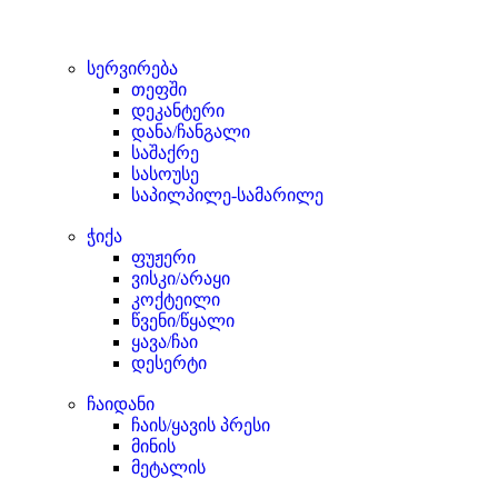
სერვირება
თეფში
დეკანტერი
დანა/ჩანგალი
საშაქრე
სასოუსე
საპილპილე-სამარილე
ჭიქა
ფუჟერი
ვისკი/არაყი
კოქტეილი
წვენი/წყალი
ყავა/ჩაი
დესერტი
ჩაიდანი
ჩაის/ყავის პრესი
მინის
მეტალის