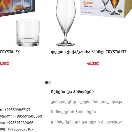
 CRYSTALEX
ლუდის ჭიქა/კათხა 630მლ CRYSTALITE
3.30
₾
46.33
₾
ᲬᲔᲡᲔᲑᲘ ᲓᲐ ᲞᲘᲠᲝᲑᲔᲑᲘ
კონფიდენციალურობის პოლიტიკა
: +995599867171
მიწოდების პირობები
იალი: +995591500560
დაბრუნება და გაცვლის პოლიტიკა
 +995597039066
: +995557575107