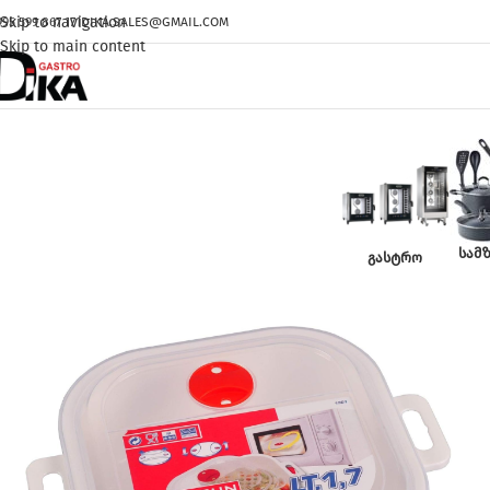
Skip to navigation
995 599 867 171
DIKA.SALES@GMAIL.COM
Skip to main content
ᲡᲐᲛ
ᲒᲐᲡᲢᲠᲝ