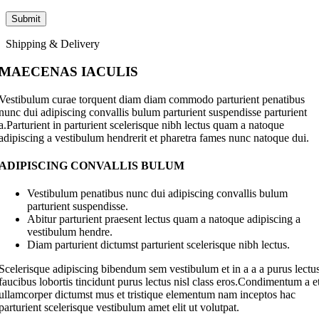
Shipping & Delivery
MAECENAS IACULIS
Vestibulum curae torquent diam diam commodo parturient penatibus
nunc dui adipiscing convallis bulum parturient suspendisse parturient
a.Parturient in parturient scelerisque nibh lectus quam a natoque
adipiscing a vestibulum hendrerit et pharetra fames nunc natoque dui.
ADIPISCING CONVALLIS BULUM
Vestibulum penatibus nunc dui adipiscing convallis bulum
parturient suspendisse.
Abitur parturient praesent lectus quam a natoque adipiscing a
vestibulum hendre.
Diam parturient dictumst parturient scelerisque nibh lectus.
Scelerisque adipiscing bibendum sem vestibulum et in a a a purus lectu
faucibus lobortis tincidunt purus lectus nisl class eros.Condimentum a e
ullamcorper dictumst mus et tristique elementum nam inceptos hac
parturient scelerisque vestibulum amet elit ut volutpat.