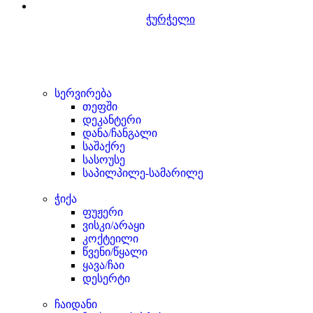
ჭურჭელი
სერვირება
თეფში
დეკანტერი
დანა/ჩანგალი
საშაქრე
სასოუსე
საპილპილე-სამარილე
ჭიქა
ფუჟერი
ვისკი/არაყი
კოქტეილი
წვენი/წყალი
ყავა/ჩაი
დესერტი
ჩაიდანი