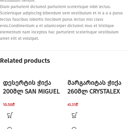
vestibulum hendre.
Diam parturient dictumst parturient scelerisque nibh lectus.
Scelerisque adipiscing bibendum sem vestibulum et in a a a purus
lectus faucibus lobortis tincidunt purus lectus nisl class
eros.Condimentum a et ullamcorper dictumst mus et tristique
elementum nam inceptos hac parturient scelerisque vestibulum
amet elit ut volutpat.
Related products
დესერტის ჭიქა
მარგარიტას ჭიქა
200მლ SAN MIGUEL
260მლ CRYSTALEX
10.50
₾
41.31
₾