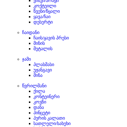
ვისკი/არაყი
კოქტეილი
წვენი/წყალი
ყავა/ჩაი
დესერტი
ჩაიდანი
ჩაის/ყავის პრესი
მინის
მეტალის
ჯამი
პლასმასი
უჟანგავი
მინა
წვრილმანი
ქილა
კონტეინერი
კოვზი
დანა
პინცეტი
პურის კალათი
სათლელი/სახეხი