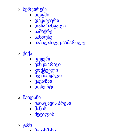
სერვირება
თეფში
დეკანტერი
დანა/ჩანგალი
საშაქრე
სასოუსე
საპილპილე-სამარილე
ჭიქა
ფუჟერი
ვისკი/არაყი
კოქტეილი
წვენი/წყალი
ყავა/ჩაი
დესერტი
ჩაიდანი
ჩაის/ყავის პრესი
მინის
მეტალის
ჯამი
პლასმასი