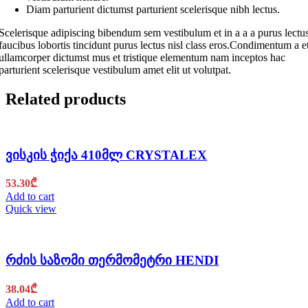
Diam parturient dictumst parturient scelerisque nibh lectus.
Scelerisque adipiscing bibendum sem vestibulum et in a a a purus lectu
faucibus lobortis tincidunt purus lectus nisl class eros.Condimentum a e
ullamcorper dictumst mus et tristique elementum nam inceptos hac
parturient scelerisque vestibulum amet elit ut volutpat.
Related products
ვისკის ჭიქა 410მლ CRYSTALEX
53.30
₾
Add to cart
Quick view
რძის საზომი თერმომეტრი HENDI
38.04
₾
Add to cart