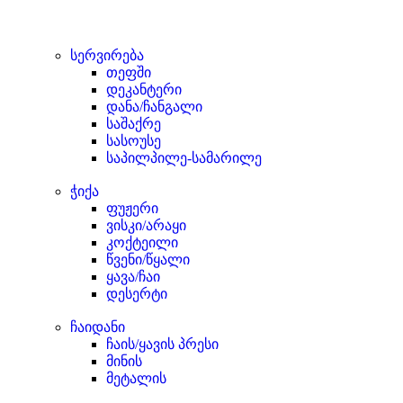
სერვირება
თეფში
დეკანტერი
დანა/ჩანგალი
საშაქრე
სასოუსე
საპილპილე-სამარილე
ჭიქა
ფუჟერი
ვისკი/არაყი
კოქტეილი
წვენი/წყალი
ყავა/ჩაი
დესერტი
ჩაიდანი
ჩაის/ყავის პრესი
მინის
მეტალის