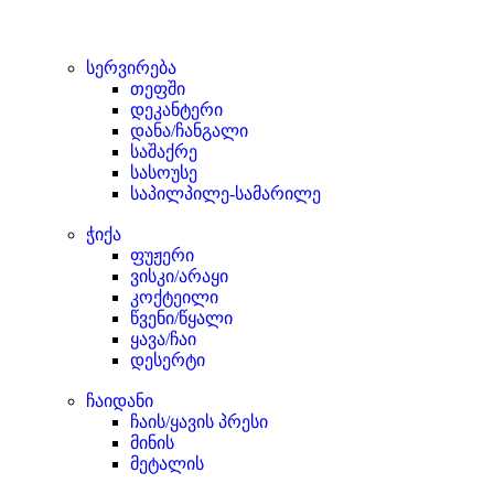
სერვირება
თეფში
დეკანტერი
დანა/ჩანგალი
საშაქრე
სასოუსე
საპილპილე-სამარილე
ჭიქა
ფუჟერი
ვისკი/არაყი
კოქტეილი
წვენი/წყალი
ყავა/ჩაი
დესერტი
ჩაიდანი
ჩაის/ყავის პრესი
მინის
მეტალის