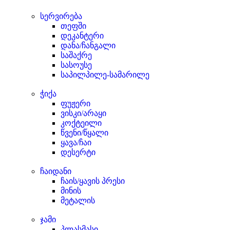
სერვირება
თეფში
დეკანტერი
დანა/ჩანგალი
საშაქრე
სასოუსე
საპილპილე-სამარილე
ჭიქა
ფუჟერი
ვისკი/არაყი
კოქტეილი
წვენი/წყალი
ყავა/ჩაი
დესერტი
ჩაიდანი
ჩაის/ყავის პრესი
მინის
მეტალის
ჯამი
პლასმასი