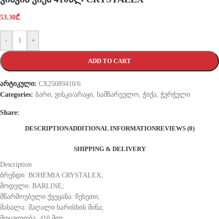
53.30
₾
-
+
ADD TO CART
არტიკული:
CX25089410/6
Categories:
ბარი
,
ვისკი/არაყი
,
სამზარეულო
,
ჭიქა
,
ჭურჭელი
Share:
DESCRIPTION
ADDITIONAL INFORMATION
REVIEWS (0)
SHIPPING & DELIVERY
Description
ბრენდი: BOHEMIA CRYSTALEX;
მოდელი: BARLINE;
მწარმოებელი ქვეყანა: ჩეხეთი;
მასალა: მაღალი ხარისხის მინა;
მოცულობა: 410 მლ;