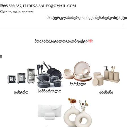
Skip to navigation
+995 599 867 171
DIKA.SALES@GMAIL.COM
Skip to main content
ᲛᲐᲡᲢᲔᲠᲙᲚᲐᲡᲘ
ᲡᲔᲠᲕᲘᲡᲘ
ᲩᲕᲔᲜ ᲨᲔᲡᲐᲮᲔᲑ
ᲙᲝᲜᲢᲐᲥᲢᲘ
ᲛᲗᲐᲕᲐᲠᲘ
ᲙᲐᲢᲐᲚᲝᲒᲘ
ᲙᲝᲜᲢᲐᲥᲢᲘ
0
ᲭᲣᲠᲭᲔᲚᲘ
ᲡᲐᲛᲖᲐᲠᲔᲣᲚᲝ
ᲒᲐᲡᲢᲠᲝ
ᲐᲑᲐᲖᲐᲜᲐ