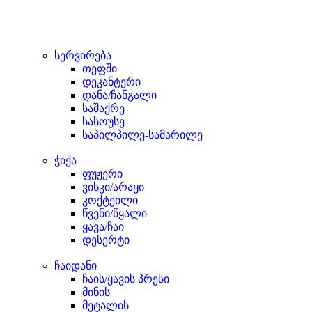
სერვირება
თეფში
დეკანტერი
დანა/ჩანგალი
საშაქრე
სასოუსე
საპილპილე-სამარილე
ჭიქა
ფუჟერი
ვისკი/არაყი
კოქტეილი
წვენი/წყალი
ყავა/ჩაი
დესერტი
ჩაიდანი
ჩაის/ყავის პრესი
მინის
მეტალის