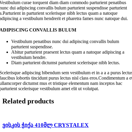
Vestibulum curae torquent diam diam commodo parturient penatibus
nunc dui adipiscing convallis bulum parturient suspendisse parturient
a.Parturient in parturient scelerisque nibh lectus quam a natoque
adipiscing a vestibulum hendrerit et pharetra fames nunc natoque dui.
ADIPISCING CONVALLIS BULUM
Vestibulum penatibus nunc dui adipiscing convallis bulum
parturient suspendisse.
Abitur parturient praesent lectus quam a natoque adipiscing a
vestibulum hendre.
Diam parturient dictumst parturient scelerisque nibh lectus.
Scelerisque adipiscing bibendum sem vestibulum et in a a a purus lectu
faucibus lobortis tincidunt purus lectus nisl class eros.Condimentum a e
ullamcorper dictumst mus et tristique elementum nam inceptos hac
parturient scelerisque vestibulum amet elit ut volutpat.
Related products
ვისკის ჭიქა 410მლ CRYSTALEX