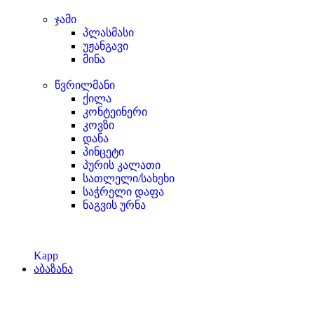
ჯამი
პლასმასი
უჟანგავი
მინა
წვრილმანი
ქილა
კონტეინერი
კოვზი
დანა
პინცეტი
პურის კალათი
სათლელი/სახეხი
საჭრელი დაფა
ნაგვის ურნა
Kapp
აბაზანა