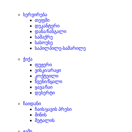
სერვირება
თეფში
დეკანტერი
დანა/ჩანგალი
საშაქრე
სასოუსე
საპილპილე-სამარილე
ჭიქა
ფუჟერი
ვისკი/არაყი
კოქტეილი
წვენი/წყალი
ყავა/ჩაი
დესერტი
ჩაიდანი
ჩაის/ყავის პრესი
მინის
მეტალის
ჯამი