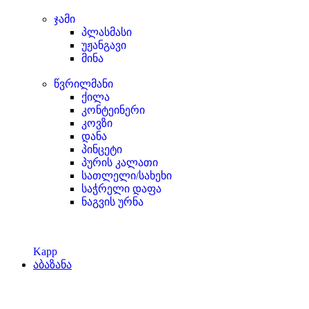
ჯამი
პლასმასი
უჟანგავი
მინა
წვრილმანი
ქილა
კონტეინერი
კოვზი
დანა
პინცეტი
პურის კალათი
სათლელი/სახეხი
საჭრელი დაფა
ნაგვის ურნა
Kapp
აბაზანა