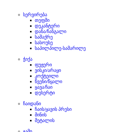
სერვირება
თეფში
დეკანტერი
დანა/ჩანგალი
საშაქრე
სასოუსე
საპილპილე-სამარილე
ჭიქა
ფუჟერი
ვისკი/არაყი
კოქტეილი
წვენი/წყალი
ყავა/ჩაი
დესერტი
ჩაიდანი
ჩაის/ყავის პრესი
მინის
მეტალის
ჯამი