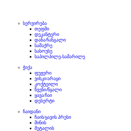
სერვირება
თეფში
დეკანტერი
დანა/ჩანგალი
საშაქრე
სასოუსე
საპილპილე-სამარილე
ჭიქა
ფუჟერი
ვისკი/არაყი
კოქტეილი
წვენი/წყალი
ყავა/ჩაი
დესერტი
ჩაიდანი
ჩაის/ყავის პრესი
მინის
მეტალის