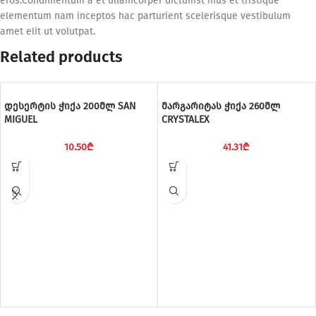
eros.Condimentum a et ullamcorper dictumst mus et tristique
elementum nam inceptos hac parturient scelerisque vestibulum
amet elit ut volutpat.
Related products
დესერტის ჭიქა 200მლ SAN
მარგარიტას ჭიქა 260მლ
MIGUEL
CRYSTALEX
10.50
₾
41.31
₾