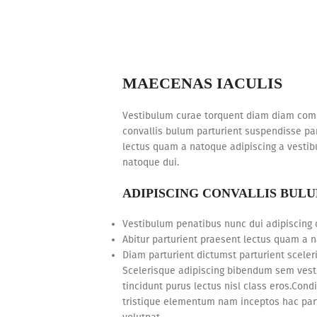
MAECENAS IACULIS
Vestibulum curae torquent diam diam comm
convallis bulum parturient suspendisse part
lectus quam a natoque adipiscing a vestib
natoque dui.
ADIPISCING CONVALLIS BUL
Vestibulum penatibus nunc dui adipiscing 
Abitur parturient praesent lectus quam a 
Diam parturient dictumst parturient sceler
Scelerisque adipiscing bibendum sem vestib
tincidunt purus lectus nisl class eros.Co
tristique elementum nam inceptos hac part