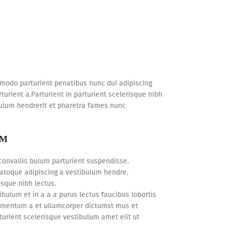
odo parturient penatibus nunc dui adipiscing
urient a.Parturient in parturient scelerisque nibh
ulum hendrerit et pharetra fames nunc
UM
convallis bulum parturient suspendisse.
natoque adipiscing a vestibulum hendre.
isque nibh lectus.
ulum et in a a a purus lectus faucibus lobortis
ndimentum a et ullamcorper dictumst mus et
urient scelerisque vestibulum amet elit ut