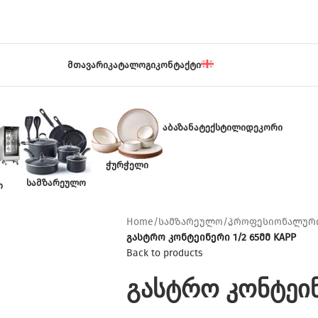
ᲛᲗᲐᲕᲐᲠᲘ
ᲙᲐᲢᲐᲚᲝᲒᲘ
ᲙᲝᲜᲢᲐᲥᲢᲘ
ᲐᲑᲐᲖᲐᲜᲐ
ᲢᲔᲥᲡᲢᲘᲚᲘ
ᲓᲔᲙᲝᲠᲘ
ᲭᲣᲠᲭᲔᲚᲘ
ᲡᲐᲛᲖᲐᲠᲔᲣᲚᲝ
Ო
Home
/
სამზარეულო
/
პროფესიონალური
გასტრო კონტეინერი 1/2 65მმ KAPP
Back to products
გასტრო კონტეინ