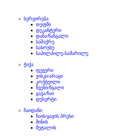
სერვირება
თეფში
დეკანტერი
დანა/ჩანგალი
საშაქრე
სასოუსე
საპილპილე-სამარილე
ჭიქა
ფუჟერი
ვისკი/არაყი
კოქტეილი
წვენი/წყალი
ყავა/ჩაი
დესერტი
ჩაიდანი
ჩაის/ყავის პრესი
მინის
მეტალის