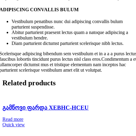
ADIPISCING CONVALLIS BULUM
Vestibulum penatibus nunc dui adipiscing convallis bulum
parturient suspendisse.
Abitur parturient praesent lectus quam a natoque adipiscing a
vestibulum hendre.
Diam parturient dictumst parturient scelerisque nibh lectus.
Scelerisque adipiscing bibendum sem vestibulum et in a a a purus lectu
faucibus lobortis tincidunt purus lectus nisl class eros.Condimentum a e
ullamcorper dictumst mus et tristique elementum nam inceptos hac
parturient scelerisque vestibulum amet elit ut volutpat.
Related products
გამწოვი ფარდა XEBHC-HCEU
Read more
Quick view