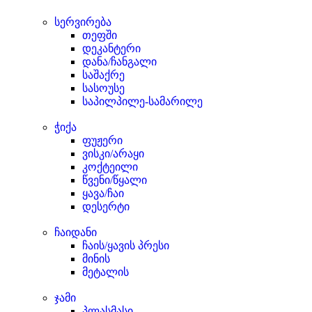
სერვირება
თეფში
დეკანტერი
დანა/ჩანგალი
საშაქრე
სასოუსე
საპილპილე-სამარილე
ჭიქა
ფუჟერი
ვისკი/არაყი
კოქტეილი
წვენი/წყალი
ყავა/ჩაი
დესერტი
ჩაიდანი
ჩაის/ყავის პრესი
მინის
მეტალის
ჯამი
პლასმასი