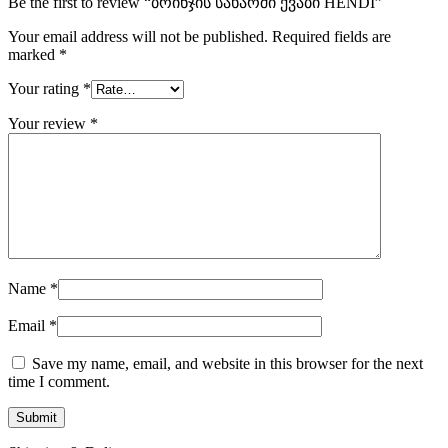
Be the first to review “ბრინჯის სახარში ქვაბი HENDI”
Your email address will not be published.
Required fields are
marked
*
Your rating
*
Your review
*
Name
*
Email
*
Save my name, email, and website in this browser for the next
time I comment.