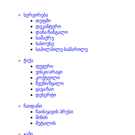
სერვირება
თეფში
დეკანტერი
დანა/ჩანგალი
საშაქრე
სასოუსე
საპილპილე-სამარილე
ჭიქა
ფუჟერი
ვისკი/არაყი
კოქტეილი
წვენი/წყალი
ყავა/ჩაი
დესერტი
ჩაიდანი
ჩაის/ყავის პრესი
მინის
მეტალის
ჯამი