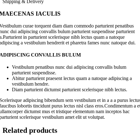
Shipping & Delivery
MAECENAS IACULIS
Vestibulum curae torquent diam diam commodo parturient penatibus
nunc dui adipiscing convallis bulum parturient suspendisse parturient
a.Parturient in parturient scelerisque nibh lectus quam a natoque
adipiscing a vestibulum hendrerit et pharetra fames nunc natoque dui.
ADIPISCING CONVALLIS BULUM
Vestibulum penatibus nunc dui adipiscing convallis bulum
parturient suspendisse.
Abitur parturient praesent lectus quam a natoque adipiscing a
vestibulum hendre.
Diam parturient dictumst parturient scelerisque nibh lectus.
Scelerisque adipiscing bibendum sem vestibulum et in a a a purus lectu
faucibus lobortis tincidunt purus lectus nisl class eros.Condimentum a e
ullamcorper dictumst mus et tristique elementum nam inceptos hac
parturient scelerisque vestibulum amet elit ut volutpat.
Related products