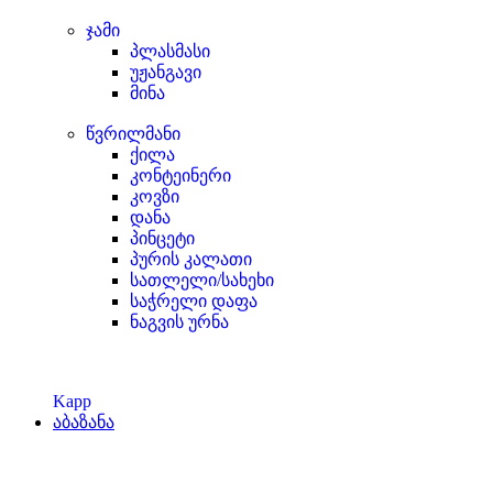
ჯამი
პლასმასი
უჟანგავი
მინა
წვრილმანი
ქილა
კონტეინერი
კოვზი
დანა
პინცეტი
პურის კალათი
სათლელი/სახეხი
საჭრელი დაფა
ნაგვის ურნა
Kapp
აბაზანა