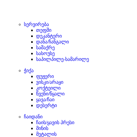
სერვირება
თეფში
დეკანტერი
დანა/ჩანგალი
საშაქრე
სასოუსე
საპილპილე-სამარილე
ჭიქა
ფუჟერი
ვისკი/არაყი
კოქტეილი
წვენი/წყალი
ყავა/ჩაი
დესერტი
ჩაიდანი
ჩაის/ყავის პრესი
მინის
მეტალის