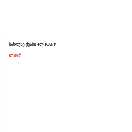
სასოუსე ქვაბი 4ლ KAPP
87.09
₾
საცხობი / ცხელ