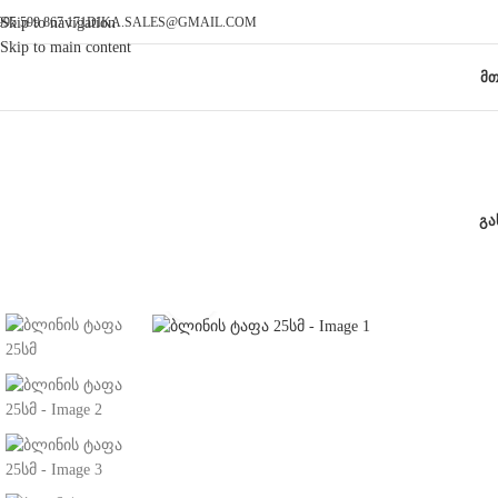
995 599 867 171
DIKA.SALES@GMAIL.COM
Skip to navigation
Skip to main content
ᲛᲗ
ᲒᲐ
Click to enlarge