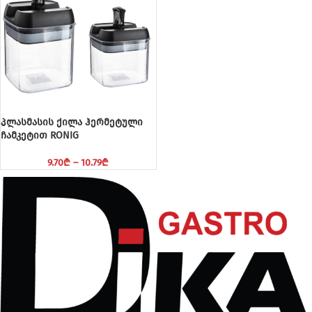
პლასმასის ქილა ჰერმეტული
ჩამკეტით RONIG
9.70
₾
–
10.79
₾