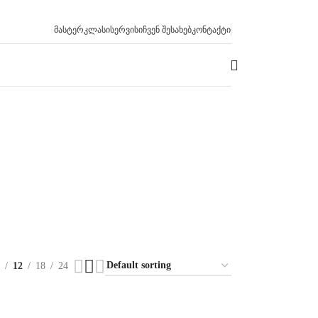
ᲛᲐᲡᲢᲔᲠᲙᲚᲐᲡᲘ
ᲡᲔᲠᲕᲘᲡᲘ
ᲩᲕᲔᲜ ᲨᲔᲡᲐᲮᲔᲑ
ᲙᲝᲜᲢᲐᲥᲢᲘ
12
18
24