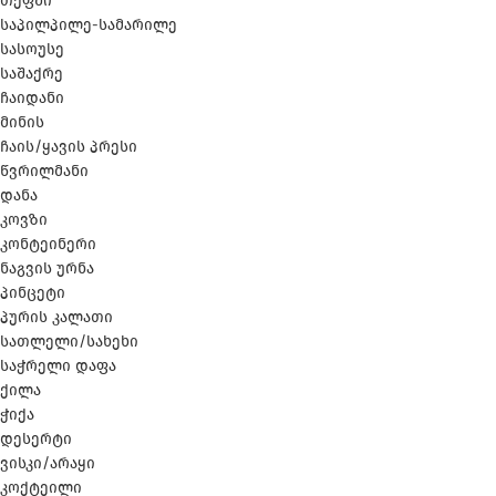
თეფში
საპილპილე-სამარილე
სასოუსე
საშაქრე
ჩაიდანი
მინის
ჩაის/ყავის პრესი
წვრილმანი
დანა
კოვზი
კონტეინერი
ნაგვის ურნა
პინცეტი
პურის კალათი
სათლელი/სახეხი
საჭრელი დაფა
ქილა
ჭიქა
დესერტი
ვისკი/არაყი
კოქტეილი