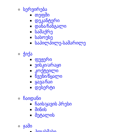
სერვირება
თეფში
დეკანტერი
დანა/ჩანგალი
საშაქრე
სასოუსე
საპილპილე-სამარილე
ჭიქა
ფუჟერი
ვისკი/არაყი
კოქტეილი
წვენი/წყალი
ყავა/ჩაი
დესერტი
ჩაიდანი
ჩაის/ყავის პრესი
მინის
მეტალის
ჯამი
პლასმასი