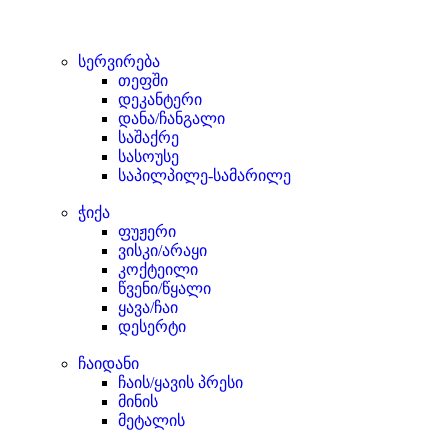
სერვირება
თეფში
დეკანტერი
დანა/ჩანგალი
საშაქრე
სასოუსე
საპილპილე-სამარილე
ჭიქა
ფუჟერი
ვისკი/არაყი
კოქტეილი
წვენი/წყალი
ყავა/ჩაი
დესერტი
ჩაიდანი
ჩაის/ყავის პრესი
მინის
მეტალის