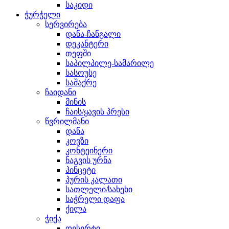
საკიდი
ჭურჭელი
სერვირება
დანა-ჩანგალი
დეკანტერი
თეფში
საპილპილე-სამარილე
სასოუსე
საშაქრე
ჩაიდანი
მინის
ჩაის/ყავის პრესი
წვრილმანი
დანა
კოვზი
კონტეინერი
ნაგვის ურნა
პინცეტი
პურის კალათი
სათლელი/სახეხი
საჭრელი დაფა
ქილა
ჭიქა
დესერტი