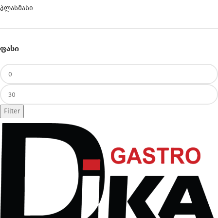
პლასმასი
ᲤᲐᲡᲘ
Filter